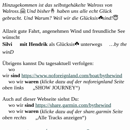
Hinzugekommen ist das selbstgehäkelte Walross von
Walross.
🤗
Und bisher
🤞
haben uns alle echt Glück
gebracht. Und Warum? Weil wir die Glücksis☘️sind!
😇
Allzeit gute Fahrt, angenehmen Wind und freundliche See
wünscht
Silvi
mit Hendrik
als Glücksis☘️ unterwegs
…by the
winD
Übrigens kannst Du tagesaktuell verfolgen:
wo
wir
sind
https://www.noforeignland.com/boat/bythewind
wo wir
waren
(
klicke dazu auf der noforeignland Seite
oben links
„SHOW JOURNEY“)
Auch auf dieser Webseite siehst Du:
wo wir
sind
https://share.garmin.com/bythewind
wo wir
waren
(
klicke dazu auf der share.garmin Seite
oben rechts
„Alle Tracks anzeigen“)