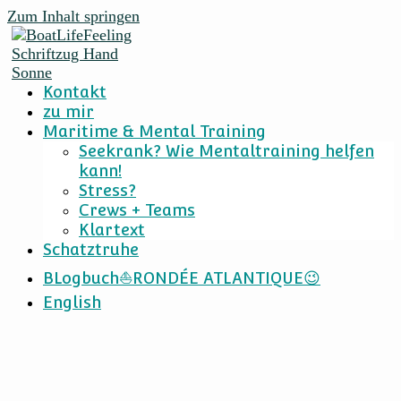
Zum Inhalt springen
Kontakt
zu mir
Maritime & Mental Training
Seekrank? Wie Mentaltraining helfen
kann!
Stress?
Crews + Teams
Klartext
Schatztruhe
BLogbuch⛵RONDÉE ATLANTIQUE😉
English