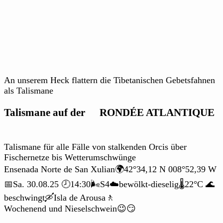
An unserem Heck flattern die Tibetanischen Gebetsfahnen
als Talismane
Talismane auf der
RONDÉE ATLANTIQUE
Talismane für alle Fälle von stalkenden Orcis über
Fischernetze bis Wetterumschwünge
Ensenada Norte de San Xulian🌍42°34,12 N 008°52,39 W
📅Sa. 30.08.25 🕗14:30🌬️S4☁️bewölkt-dieselig🌡️22°C 🌊
beschwingt🛶Isla de Arousa🚶
Wochenend und Nieselschwein😉😏