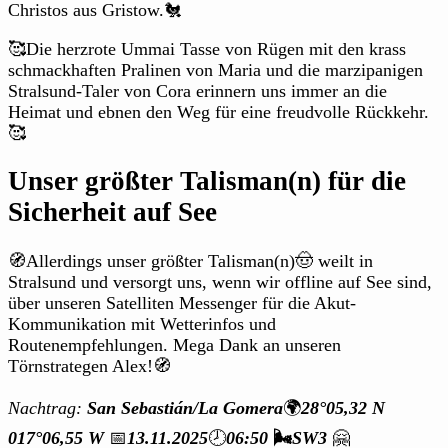
Christos aus Gristow.🐔
🥰Die herzrote Ummai Tasse von Rügen mit den krass
schmackhaften Pralinen von Maria und die marzipanigen
Stralsund-Taler von Cora erinnern uns immer an die
Heimat und ebnen den Weg für eine freudvolle Rückkehr.
🥰
Unser größter Talisman(n) für die
Sicherheit auf See
🧭Allerdings unser größter Talisman(n)🤠 weilt in
Stralsund und versorgt uns, wenn wir offline auf See sind,
über unseren Satelliten Messenger für die Akut-
Kommunikation mit Wetterinfos und
Routenempfehlungen. Mega Dank an unseren
Törnstrategen Alex!🧭
Nachtrag:
San Sebastián/La Gomera
🌍
28°05,32 N
017°06,55 W
📅
13.11.2025
🕗
06:50
🌬️
SW3
🤗