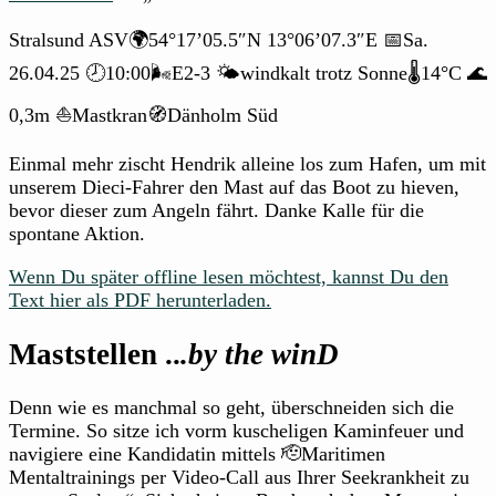
Stralsund ASV🌍54°17’05.5″N 13°06’07.3″E 📅Sa.
26.04.25 🕗10:00🌬️E2-3 🌤️windkalt trotz Sonne🌡️14°C 🌊
0,3m ⛵Mastkran🧭Dänholm Süd
Einmal mehr zischt Hendrik alleine los zum Hafen, um mit
unserem Dieci-Fahrer den Mast auf das Boot zu hieven,
bevor dieser zum Angeln fährt. Danke Kalle für die
spontane Aktion.
Wenn Du später offline lesen möchtest, kannst Du den
Text hier als PDF herunterladen.
Maststellen ..
.by the winD
Denn wie es manchmal so geht, überschneiden sich die
Termine. So sitze ich vorm kuscheligen Kaminfeuer und
navigiere eine Kandidatin mittels 🫡Maritimen
Mentaltrainings per Video-Call aus Ihrer Seekrankheit zu