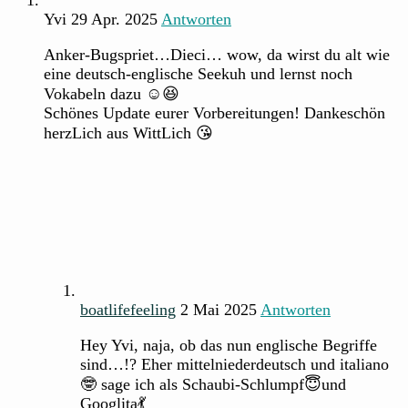
Yvi
29 Apr. 2025
Antworten
Anker-Bugspriet…Dieci… wow, da wirst du alt wie
eine deutsch-englische Seekuh und lernst noch
Vokabeln dazu ☺️😆
Schönes Update eurer Vorbereitungen! Dankeschön
herzLich aus WittLich 😘
boatlifefeeling
2 Mai 2025
Antworten
Hey Yvi, naja, ob das nun englische Begriffe
sind…!? Eher mittelniederdeutsch und italiano
🤓 sage ich als Schaubi-Schlumpf😇und
Googlita💃