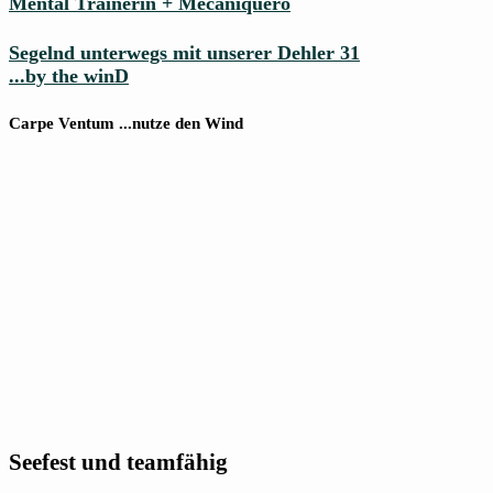
Mental Trainerin + Mecaniquero
Segelnd unterwegs mit unserer Dehler 31
...by the winD
Carpe Ventum ...nutze den Wind
Seefest und teamfähig