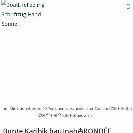
...im Minibus mit bis zu 20 Personen verschiedenster Couleur 🧒🏿👩🏾🙋🏼‍♀️
🧑🏿‍🦱👩🏾‍🦱👦🏽👧🏿hautnah....
Bunte Karibik hautnah⛵RONDÉE